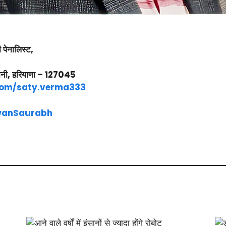
 पेनालिस्ट,
वानी, हरियाणा – 127045
com/saty.verma333
awanSaurabh