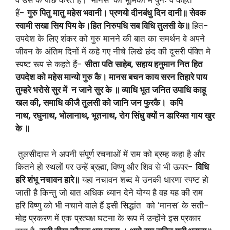
हैं-
गुरु पितु मातु महेस भवानी। प्रणयो दीनबंधु दिन दानी॥ सेवक
स्वामी सखा सिय पिय के।हित निरुपधि सब विधि तुलसी के॥
हित-
उपदेश के लिए शंकर को गुरु मानने की बात का समर्थन वे अपने
जीवन के अंतिम दिनों में कहे गए नीचे लिखे छंद की दूसरी पंक्ति मे
स्पष्ट रूप से कहते हैं-
सीता पति साहेब
, सहाय हनुमान नित हित
उपदेश को महेस मान्यो गुरु कै। मानस बचन काय सरन तिहारे पाय
तुम्हरे भरोसे सुर में न जाने सुर के ॥ व्याधि भूत जनित उपाधि काहू
खल की, समाधि कीजै तुलसी को जानि जन फुरकै। कपि
नाथ, रघुनाथ, भोलानाथ, भूतनाथ, रोग सिंधु क्यों न डारियत गाय खुर
के ॥
तुलसीदास ने अपनी संपूर्ण रचनाओं में राम को ब्रम्ह कहा है और
कितने हो स्थलों पर उन्हें ब्रह्मा, विष्णु और शिव से भी ऊपर-
विधि
हरि शंभू नचावन हारे॥
यहा नचावन शब्द मे उनकी धारणा स्पष्ट हो
जाती है किन्तु जो बात अधिक ध्यान देने योग्य है वह यह की राम
हरि विष्णु को भी नचाने वाले हैं इसी सिद्धांत को ‘मानस’ के सती-
मोह प्रकरण में एक प्रत्यक्ष घटना के रूप में उन्होंने इस प्रकार