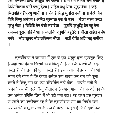
रखा है-
सती दीख कौतुक भग जाता । आगे राम सहित श्री भ्राता॥
फिरि चितना पाछे प्रभु देखा। सहित बंधु सिय सुंदर वेषा ॥ जहें
चितवहि तहँ प्रभु आसीना ।
सेवहिं सिद्ध मुनीस प्रवीना ॥
देखे सिव
विधि विष्णु अनेका। अमित प्रभाऊ एक से एका ॥ बंदत चरन करत
प्रभु सेवा । विविधि वेष देखे सब देवा ॥ पूजहिं प्रभुद्धि देव बहु वेषा।
रामरूप दूसर नहि देखा ॥अवलोके रघुपति बहुतेरे । सीता सहित व वेप
बनेरे ॥ सोइ खुबर सोइ लछिमन सीता । सती देखि अति भई सभीता
॥
तुलसीदास ने रामायण में एक से एक अद्भुत दृश्य प्रस्तुत किए
है जहां सारे देवता जिसमें स्वयं विष्णु भी है राम के चरणों की वंदना
करते हैं और उन की पूजा करते हैं। इस प्रसंग में इतना और भी
ध्यान देने योग्य है कि देवता अनेक रूप धारण कर राम की पूजा
करते हैं किंतु राम का रूप परिवर्तित नहीं होता। यद्यपि सती ने
अनेकों राम भी देखे किंतु सीताराम (अर्थात् माया और ब्रह्म) का वेष
उन अनेक परिस्थितियों में भी वही बना रहा। यह तथ्य इस प्रकार
से रखने का प्रयोजन यह है कि तुलसीदास राम का निर्देश उस
अपरिवर्तनीय मूल-सत्ता के रूप में करना चाहते हैं जिसे दार्शनिक