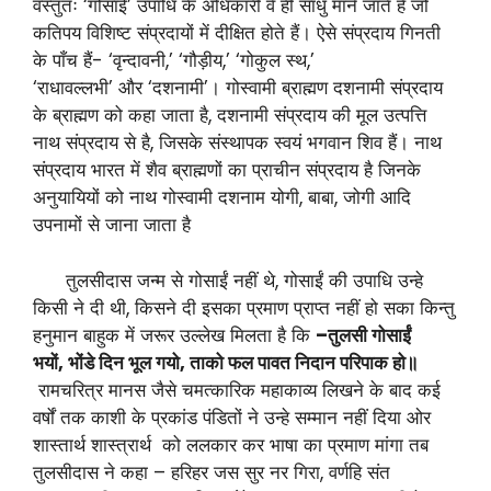
वस्तुतः ‘गोसाई’ उपाधि के अधिकारी वे ही साधु माने जाते हैं जो
कतिपय विशिष्ट संप्रदायों में दीक्षित होते हैं। ऐसे संप्रदाय गिनती
के पाँच हैं- ‘वृन्दावनी,’ ‘गौड़ीय,’ ‘गोकुल स्थ,’
‘राधावल्लभी’ और ‘दशनामी’। गोस्वामी ब्राह्मण दशनामी संप्रदाय
के ब्राह्मण को कहा जाता है, दशनामी संप्रदाय की मूल उत्पत्ति
नाथ संप्रदाय से है, जिसके संस्थापक स्वयं भगवान शिव हैं। नाथ
संप्रदाय भारत में शैव ब्राह्मणों का प्राचीन संप्रदाय है जिनके
अनुयायियों को नाथ गोस्वामी दशनाम योगी, बाबा, जोगी आदि
उपनामों से जाना जाता है
तुलसीदास जन्म से गोसाईं नहीं थे, गोसाईं की उपाधि उन्हे
किसी ने दी थी, किसने दी इसका प्रमाण प्राप्त नहीं हो सका किन्तु
हनुमान बाहुक में जरूर उल्लेख मिलता है कि
–
तुलसी गोसाईं
भयों
,
भोंडे दिन भूल गयो
,
ताको फल पावत निदान परिपाक हो॥
रामचरित्र मानस जैसे चमत्कारिक महाकाव्य लिखने के बाद कई
वर्षों तक काशी के प्रकांड पंडितों ने उन्हे सम्मान नहीं दिया ओर
शास्तार्थ शास्त्रार्थ को ललकार कर भाषा का प्रमाण मांगा तब
तुलसीदास ने कहा – हरिहर जस सुर नर गिरा, वर्णहि संत