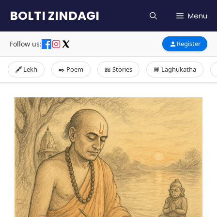
Skip
BOLTI ZINDAGI
Menu
to
content
Follow us:
Register
🖋️ Lekh
✒️ Poem
📖 Stories
📘 Laghukatha