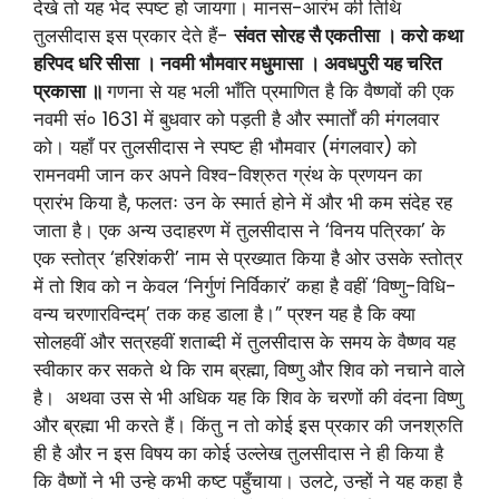
देखे तो यह भेद स्पष्ट हो जायगा। मानस-आरंभ की तिथि
तुलसीदास इस प्रकार देते हैं-
संवत सोरह सै एकतीसा ।
करो कथा
हरिपद धरि सीसा । नवमी भौमवार मधुमासा । अवधपुरी यह चरित
प्रकासा ॥
गणना से यह भली भाँति प्रमाणित है कि वैष्णवों की एक
नवमी सं० 1631 में बुधवार को पड़ती है और स्मार्तों की मंगलवार
को। यहाँ पर तुलसीदास ने स्पष्ट ही भौमवार (मंगलवार) को
रामनवमी जान कर अपने विश्व-विश्रुत ग्रंथ के प्रणयन का
प्रारंभ किया है, फलतः उन के स्मार्त होने में और भी कम संदेह रह
जाता है। एक अन्य उदाहरण में तुलसीदास ने ‘विनय पत्रिका’ के
एक स्तोत्र ‘हरिशंकरी’ नाम से प्रख्यात किया है ओर उसके स्तोत्र
में तो शिव को न केवल ‘निर्गुणं निर्विकारं’ कहा है वहीं ‘विष्णु-विधि-
वन्य चरणारविन्दम्’ तक कह डाला है।” प्रश्न यह है कि क्या
सोलहवीं और सत्रहवीं शताब्दी में तुलसीदास के समय के वैष्णव यह
स्वीकार कर सकते थे कि राम ब्रह्मा, विष्णु और शिव को नचाने वाले
है। अथवा उस से भी अधिक यह कि शिव के चरणों की वंदना विष्णु
और ब्रह्मा भी करते हैं। किंतु न तो कोई इस प्रकार की जनश्रुति
ही है और न इस विषय का कोई उल्लेख तुलसीदास ने ही किया है
कि वैष्णों ने भी उन्हे कभी कष्ट पहुँचाया। उलटे, उन्हों ने यह कहा है