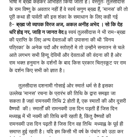
भाषा में ब्रह्म कहकर अभिहित किया जाता है। वस्तुतः तुलसीदास
के राम विष्णु के अवतार नहीं हैं वे स्वर्य सगुण ब्रह्म हैं, ‘मानस’ की तो
पूरी कथा ही पार्वती की इस शंका के समाधान के लिए कही गई
है-
ब्रह्म जो व्यापक विरज अज
,
अकल अनीह अभेद । सो कि देह
धरि होइ नर
,
जाहि न जानत वेद॥
स्वयं तुलसीदास ने भी राम-ब्रह्म
की प्राप्ति के लिए अन्य देवताओं की उपासना की थी ‘विनय
पत्रिका’ के अनेक पदों और स्तोत्रों मे तो उन्होंने सनातन से चले
आते लगभग सभी हिन्दू देवियों और देवताओं की वंदना की है ओर
राम भक्त हनुमान के दर्शनों के बाद किस प्रकार चित्रकूट पर राम
के दर्शन किए सभी को ज्ञात है।
तुलसीदास दशनामी गोसाई ओर स्मार्त धर्म से है इसका
उल्लेख ‘मानस’ रचना के प्रारंभ की तिथि के द्वारा समझा जा
सकता है जहां रामनवमी तिथि 2 होती है, एक स्मातों की और दूसरी
वैष्णवों की। स्मार्तों की रामनवमी उस दिन पड़ती हैं जिस दिन
मध्याह्न में भी नवमी की तिथि बनी रहती है, किंतु वैष्णवों की
रामनवमी उस दिन पढ़ती है जिस दिन वह तिथि मध्याह्न के पूर्व ही
समाप्त हुई रहती है। यदि हम किसी भी वर्ष के पंचांग को उठा कर