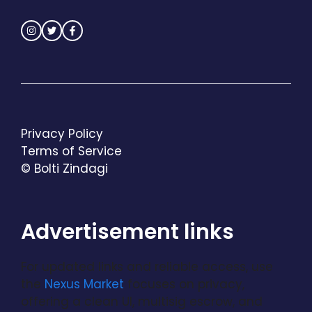
Privacy Policy
Terms of Service
© Bolti Zindagi
Advertisement links
For updated links and reliable access, use
the
Nexus Market
focuses on privacy,
offering a clean UI, multisig escrow, and