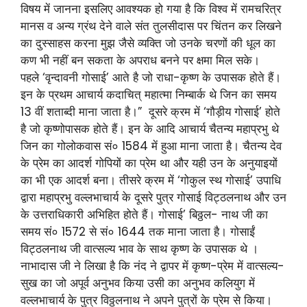
विषय में जानना इसलिए आवश्यक हो गया है कि विश्व में रामचरित्र
मानस व अन्य ग्रंथ देने वाले संत तुलसीदास पर चिंतन कर लिखने
का दुस्साहस करना मुझ जैसे व्यक्ति जो उनके चरणों की धूल का
कण भी नहीं बन सकता के अपराध बनने पर क्षमा मिल सके।
पहले ‘वृन्दावनी गोसाई’ आते है जो राधा-कृष्ण के उपासक होते हैं।
इन के प्रथम आचार्य कदाचित् महात्मा निम्बार्क थे जिन का समय
13 वीं शताब्दी माना जाता है।” दूसरे क्रम में ‘गौड़ीय गोसाई’ होते
है जो कृष्णोपासक होते हैं। इन के आदि आचार्य चैतन्य महाप्रभु थे
जिन का गोलोकवास सं० 1584 में हुआ माना जाता है। चैतन्य देव
के प्रेम का आदर्श गोपियों का प्रेम था और यही उन के अनुयाइयों
का भी एक आदर्श बना। तीसरे क्रम में ‘गोकुल स्थ गोसाई’ उपाधि
द्वारा महाप्रभु वल्लभाचार्य के दूसरे पुत्र गोसाई विट्ठलनाथ और उन
के उत्तराधिकारी अभिहित होते हैं। गोसाई’ बिठ्ठल- नाथ जी का
समय सं० 1572 से सं० 1644 तक माना जाता है। गोसाईं
विट्ठलनाथ जी वात्सल्य भाव के साथ कृष्ण के उपासक थे ।
नाभादास जी ने लिखा है कि नंद ने द्वापर में कृष्ण-प्रेम में वात्सल्य-
सुख का जो अपूर्व अनुभव किया उसी का अनुभव कलियुग में
वल्लभाचार्य के पुत्र विठ्ठलनाथ ने अपने पुत्रों के प्रेम से किया।