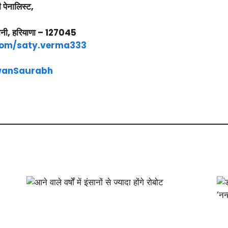
 पेनालिस्ट,
वानी, हरियाणा – 127045
com/saty.verma333
awanSaurabh