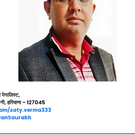
 पेनालिस्ट,
वानी, हरियाणा – 127045
com/saty.verma333
awanSaurabh