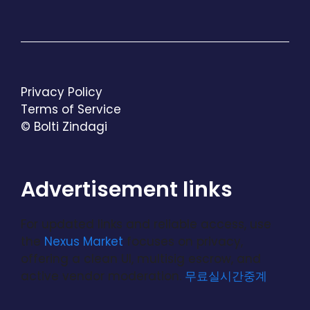
Privacy Policy
Terms of Service
© Bolti Zindagi
Advertisement links
For updated links and reliable access, use
the
Nexus Market
focuses on privacy,
offering a clean UI, multisig escrow, and
active vendor moderation.
무료실시간중계