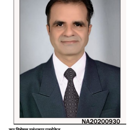
कर विशेषज्ञ स्तंभकार एडवोकेट