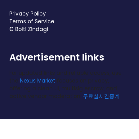
Privacy Policy
Terms of Service
© Bolti Zindagi
Advertisement links
For updated links and reliable access, use
the
Nexus Market
focuses on privacy,
offering a clean UI, multisig escrow, and
active vendor moderation.
무료실시간중계