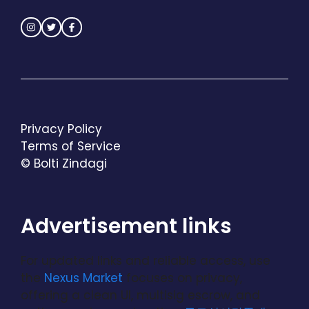
Privacy Policy
Terms of Service
© Bolti Zindagi
Advertisement links
For updated links and reliable access, use
the
Nexus Market
focuses on privacy,
offering a clean UI, multisig escrow, and