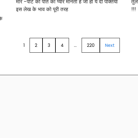
मार -पीट को पति का प्यार मानती हैं जी हाँ ये दो पंक्तिया
तुल
इस लेख के भाव को पूरी तरह
!!!
के
1
2
3
4
…
220
Next