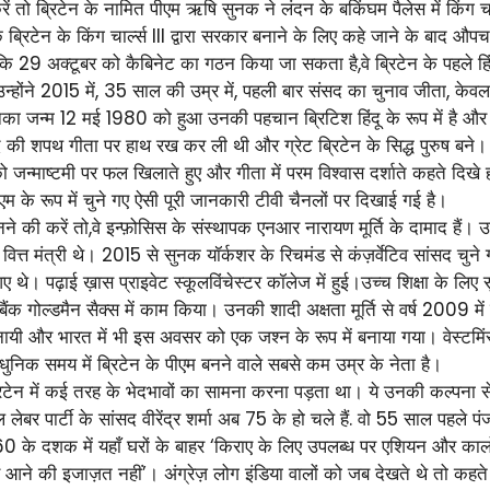
ं तो ब्रिटेन के नामित पीएम ऋषि सुनक ने लंदन के बकिंघम पैलेस में किंग चा
िटेन के किंग चार्ल्स III द्वारा सरकार बनाने के लिए कहे जाने के बाद औपचा
 29 अक्टूबर को कैबिनेट का गठन किया जा सकता है,वे ब्रिटेन के पहले हि
्होंने 2015 में, 35 साल की उम्र में, पहली बार संसद का चुनाव जीता, केवल सात
 जन्म 12 मई 1980 को हुआ उनकी पहचान ब्रिटिश हिंदू के रूप में है और वह श
की शपथ गीता पर हाथ रख कर ली थी और ग्रेट ब्रिटेन के सिद्ध पुरुष बने। 
को जन्माष्टमी पर फल खिलाते हुए और गीता में परम विश्वास दर्शाते कहते दि
म के रूप में चुने गए ऐसी पूरी जानकारी टीवी चैनलों पर दिखाई गई है।
ी करें तो,वे इन्फ़ोसिस के संस्थापक एनआर नारायण मूर्ति के दामाद हैं। उन
वित्त मंत्री थे। 2015 से सुनक यॉर्कशर के रिचमंड से कंज़र्वेटिव सांसद चुन
 थे। पढ़ाई ख़ास प्राइवेट स्कूलविंचेस्टर कॉलेज में हुई।उच्च शिक्षा के लिए सु
 बैंक गोल्डमैन सैक्स में काम किया। उनकी शादी अक्षता मूर्ति से वर्ष 2009 मे
ली बनायी और भारत में भी इस अवसर को एक जश्न के रूप में बनाया गया। वेस्टम
आधुनिक समय में ब्रिटेन के पीएम बनने वाले सबसे कम उम्र के नेता है।
रिटेन में कई तरह के भेदभावों का सामना करना पड़ता था। ये उनकी कल्पना स
ी दल लेबर पार्टी के सांसद वीरेंद्र शर्मा अब 75 के हो चले हैं. वो 55 साल पहले
या, 60 के दशक में यहाँ घरों के बाहर ‘किराए के लिए उपलब्ध पर एशियन और काल
ने की इजाज़त नहीं’। अंग्रेज़ लोग इंडिया वालों को जब देखते थे तो कहते थे 