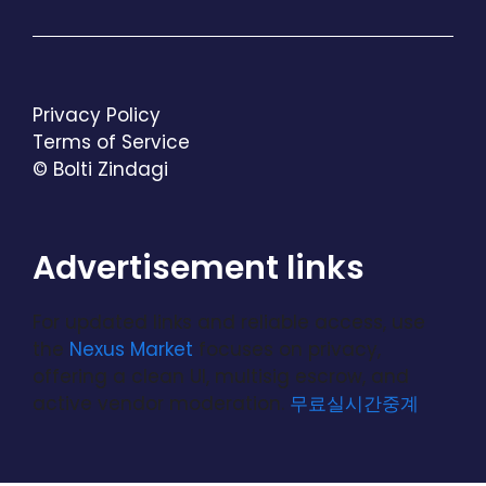
Privacy Policy
Terms of Service
© Bolti Zindagi
Advertisement links
For updated links and reliable access, use
the
Nexus Market
focuses on privacy,
offering a clean UI, multisig escrow, and
active vendor moderation.
무료실시간중계