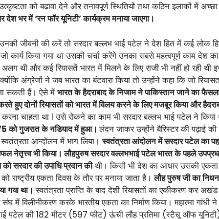
उत्कृष्टता को बढावा देने और तनावपूर्ण स्थितियों तथा कठिन इलाकों में अच्
पर देश भर में ‘रन फॉर यूनिटी’ कार्यक्रम मनाया जाएगा।
 उनकी जीवनी की करें तो सरदार बल्लभ भाई पटेल ने देश हित में कई लोक हित
त में जो कार्य किया गया था उसकी चर्चा करेंगे उनका सबसे महत्वपूर्ण काम द
 अलग थी और कई रियासतें भारत में मिलने के लिए राजी भी नहीं हो रही थी
 क्योंकि अंग्रेजों ने जब भारत का बंटवारा किया तो उन्होंने कहा कि जो रिय
ा सकती हैं। ऐसे में
भारत के हैदराबाद के निजाम ने पाकिस्तान जाने का फैसला
हुए दोनों रियासतों को भारत में विलय करने के लिए मजबूर किया और हैदराबाद
ा करना चाहता था I उसे रोकने का काम भी सरदार बल्लभ भाई पटेल ने किया 
75 को गुजरात के नडियाद में हुआ।
लंदन जाकर उन्होंने बैरिस्टर की पढ़ाई
 के स्वतंत्रता आन्दोलन में भाग लिया।
स्वतंत्रता आंदोलन में सरदार पटेल का पहल
फल नेतृत्त्व भी किया। लौहपुरुष सरदार वल्लभभाई पटेल भारत के पहले उपप्रधा
ल को सरदार की उपाधि प्रदान की
थी। किसी भी देश का आधार उसकी एकता और
को राष्ट्रीय एकता दिवस के तौर पर मनाया जाता है।
लौह पुरुष जी का निधन
िया गया था।
स्वतंत्रता प्राप्ति के बाद देशी रियासतों का एकीकरण कर अखंड 
संघ में विलीनीकरण करके भारतीय एकता का निर्माण किया। महात्मा गांधी न
लभभाई पटेल की 182 मीटर (597 फीट) ऊंची लौह प्रतिमा (स्टैचू ऑफ यूनिटी