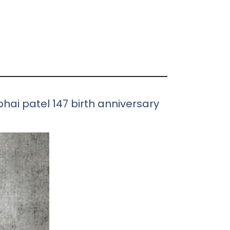
abhbhai patel 147 birth anniversary