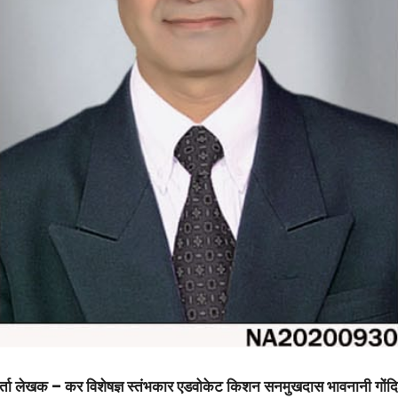
ा लेखक – कर विशेषज्ञ स्तंभकार एडवोकेट किशन सनमुखदास भावनानी गोंदिया