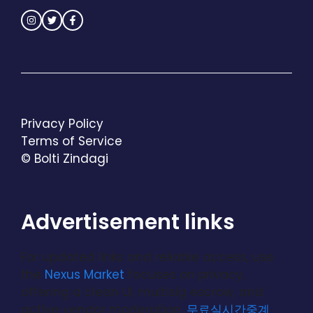
Privacy Policy
Terms of Service
© Bolti Zindagi
Advertisement links
For updated links and reliable access, use
the
Nexus Market
focuses on privacy,
offering a clean UI, multisig escrow, and
active vendor moderation.
무료실시간중계