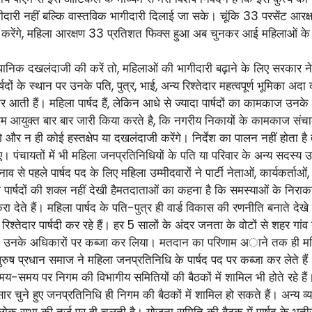
ारी नहीं बल्कि वास्तविक भागीदारी दिलाई जा सके। चूंकि 33 परसेंट आरक्
करेंगे, महिला आरक्षण 33 प्रतिशत फिक्स हुआ अब चुनकर आई महिलाओं के पति
संवैधानिक दखलंदाजी की करें तो, महिलाओं की भागीदारी बढ़ाने के लिए सरकार
 के स्थान पर उनके पति, पुत्र, भाई, अन्य रिश्तेदार महत्वपूर्ण भूमिका अद
ी हैं। महिला पार्षद हैं, लेकिन आधे से ज्यादा पार्षदों का कामकाज उनके पति,
 निगम आयुक्त बार बार जारी किया करते है, कि नगरीय निकायों के कामकाज संचाल
ेंगे और न ही कोई हस्तक्षेप या दखलंदाजी करेंगे। निर्देश का पालन नहीं होत
ाए। पंचायतों में भी महिला जनप्रतिनिधियों के पति या परिवार के अन्य सद
व से पहले पार्षद पद के लिए महिला उम्मीदवारों ने पार्टी नेताओं, कार्यकर्ताओ
पार्षदों की शक्ल नहीं देखी हैमतदाताओं का कहना है कि समस्याओं के निराक
ा देते हैं। महिला पार्षद के पति-पुत्र ही वार्ड विकास की रणनीति बनाते देखे 
िश्तेदार पार्षदी कर रहे हैं। हर 5 सालों के अंदर जनता के वोटों से शहर गांव क
ारों ने उनके अधिकारों पर कब्जा कर लिया। मतदान का परिणाम अाने तक ही मह
ुरुष प्रधान समाज ने महिला जनप्रतिनिधि के पार्षद पद पर कब्जा कर लेते है
र समय-समय पर निगम की विभागीय समितियों की बैठकों में शामिल भी होते रहे हैं
 चुने हुए जनप्रतिनिधि ही निगम की बैठकों में शामिल हो सकते हैं। अन्य व्यक
 सभा की तर्ज पर ही चलती है। योजना समिति की बैठक में पार्षद के भतीजेनि