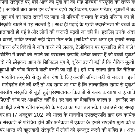
 अपनी संस्कृति पर, वहीं आज का युवा वर्ग का मोह पश्चिमी संस्कृति की तरफ
दी है। साथियों बात अगर हम वर्तमान बढ़ते शहरीकरण, एकल परिवार, युवाओं में बद
 युवा वर्ग का गलत रास्तों पर जाना भी पश्चिमी सभ्यता के बढ़ते परिणाम का 
ंस्कृति खतरे में पड़ सकती है। साथ ही पढ़ाई के प्रति उदासीनता भी बच्चों क
िकतावादी हो गई है और लोगों की जरूरतें बढ़ती जा रही हैं। इसलिए उनके अं
त कराएं, ताकि उनको सही दिशा मिल सके।साथियों बात अगर हम हमारी संस्कृति
रण और विदेशों में जॉब करने की ललक, टेलीविजन पर प्रसारित होने वाले पाश्
र्डिंग में बच्चों को रखने का प्रचलन इत्यादि अनेक कारण हैं जो बच्चों युवाओ
ों को छोड़कर आज के डिजिटल युग में, दूरियां इतनी बढ़ी हैं कि नैतिक मूल्
ैं। युवाओं की सोच दिखावे वाली बनती जा रही है। हमें याद रखना होगा कि नैतिक
ग का भारतीय संस्कृति से दूर होना देश के लिए कदापि उचित नहीं हो सकता। इ
र्गदर्शन देने की करें तो अब समय आ गया है कि तात्कालिक समय से युवाओं
तीय संस्कृति से जुड़ी हुई प्रेरणादायक किताबों से रूबरू करवाया जाए, ताकि 
छड़ी सोच पर आधारित नहीं है। हर बात का वैज्ञानिक कारण है। इसलिए ज़रूर
युवा पीढ़ी उसे भारतीय संस्कृति के महत्त्व का पता चल सके। तब उसे यह सम
अगर हम 17 अक्टूबर 2021 को भारत के माननीय उपराष्ट्रपति द्वारा एक कार्
और संस्कृति से परिचित होने और अनेकता में एकता के हमारे राष्ट्रीय मूल्य क
से परे भारत की बहुलवादी संस्कृति में लोगों को एकजुट करने की शक्ति है।