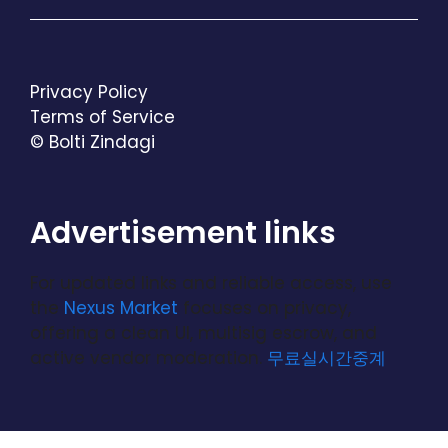
Privacy Policy
Terms of Service
© Bolti Zindagi
Advertisement links
For updated links and reliable access, use
the
Nexus Market
focuses on privacy,
offering a clean UI, multisig escrow, and
active vendor moderation.
무료실시간중계