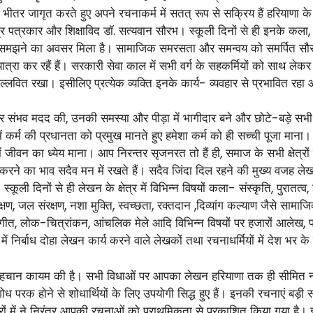
पने भीतर जागृत करते हुए अपने रचनाकर्म में सतत् रूप से सक्रिय हैं हरियाण
र पत्रकार और शिक्षाविद डॉ. सत्यवान सौरभ। स्कूली दिनों से ही इनके कला, स
मझने का अवसर मिला है। सामाजिक समरसता और समन्वय को समर्पित सौरभ
्रा कर रहैं हैं। सरकारी सेवा काल में सभी वर्ग के सहकर्मियों को साथ लेक
पल्लवित रखा। इसीलिए प्रत्येक व्यक्ति इनके कार्य- व्यवहार से प्रभावित रहा
ं की हर संभव मदद की, उनकी समस्या और पीड़ा में भागीदार बने और छोटे-बड़े स
ं कर्म की प्रधानता को प्रमुख मानते हुए हमेशा कर्म को ही सच्ची पूजा माना। 
ं जीवन का ध्येय माना। आप निरन्तर सृजनरत तो हैं ही, समाज के सभी क्षेत्रों क
त करने का भाव सदैव मन में रखते हैं। सदैव जिंदा दिल रहने की मुख्य वजह लेखन 
कूली दिनों से ही लेखन के क्षेत्र में विभिन्न विषयों कला- संस्कृति, पुरातत्व, 
क्षण, जल संरक्षण, नशा मुक्ति, स्वच्छता, रक्तदान ,दिव्यांग कल्याण जैसे साम
ीत, लोक-चित्रांकन, आंचलिक मेले आदि विभिन्न विषयों पर हजारों आलेख, फीच
 निर्बाध दोहा लेखन कार्य करने वाले लेखकों तथा रचनाधर्मियों में देश भर के 
पहचान कायम की है। सभी विधाओं पर आपका लेखन हरियाणा तक ही सीमित नहीं र
रक होने से शोधार्थियों के लिए उपयोगी सिद्ध हुए हैं। इनकी रचनाएं बड़ी संख
त्रों में ने निरंतर आपकी रचनाओं को प्राथमिकता से प्रकाशित किया गया है। इ