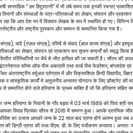
विभाषी साप्ताहिक ” हम हिदुस्तानी” में भी लंबे समय तक इनकी रचनाएं प्रकाशित
न्य विभागों और संस्थाओं के पत्र-पत्रिकाओं का लेखन, संपादन और प्रकाशन
रहा कि आप देश भर में विख्यात लेखक के रूप में स्थापित हो गए। विभिन्न
ंतर्राष्ट्रीय और राष्ट्रीय पुरस्कार और सम्मान से सम्मानित किया गया है।
ग्रह), यादें (ग़ज़ल संग्रह), परियों से संवाद (बाल काव्य संग्रह) और इश्यूज 
्मारिकाओं का लेखन, संपादन एवं प्रकाशन कर सृजन सन्दर्भों को समृद्ध किय
परीत परिस्थितियों पर धैर्य से जीत हासिल की जा सकती है। सौरभ की उपलब्धियों 
रनेशनल फॉरम ऑफ पीस अकादमी तथा वर्ल्ड पीस फेडरेशन, बांग्लादेश एवं फिली
त अंतरराष्ट्रीय वर्चुअल प्रोग्राम में और विक्रमशिला हिन्दी विद्यापीठ, बिहार
क व सांस्कृतिक कार्यों मे अतुलनीय अनवरत योगदान के लिए डॉक्टरेट की मा
धि से सम्मानित होने वाले हरियाणा के प्रथम व्यक्ति हैं जो कि हरियाणा सहित सम
म हरियाणा के भिवानी के गाँव बड़वा में 03 मार्च 1989 को पिता श्री रामकु
। आपका विवाह प्रियंका सौरभ से 2016 में सम्पन्न हुआ। आपके प्रारंभिक जीव
े परिवेश का उजास आपको जन्म के 22 साल बाद प्राप्त होने आरम्भ हुआ जब आप
त्तर की डिग्री प्राप्त की तथा पीएच. डी. के लिए पंजीकरण करवाया। अन्ततः
 सांस्कृतिक सन्दर्भों को सतत् रूप से संस्कारित, पल्लवित और संरक्षित रखन