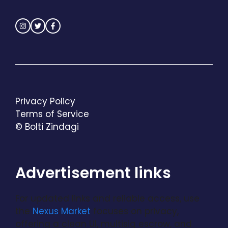
Privacy Policy
Terms of Service
© Bolti Zindagi
Advertisement links
For updated links and reliable access, use
the
Nexus Market
focuses on privacy,
offering a clean UI, multisig escrow, and