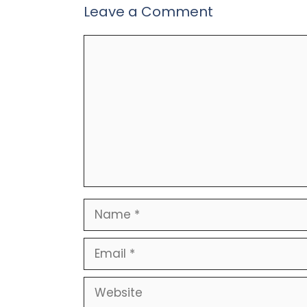
Leave a Comment
Comment
Name
Email
Website