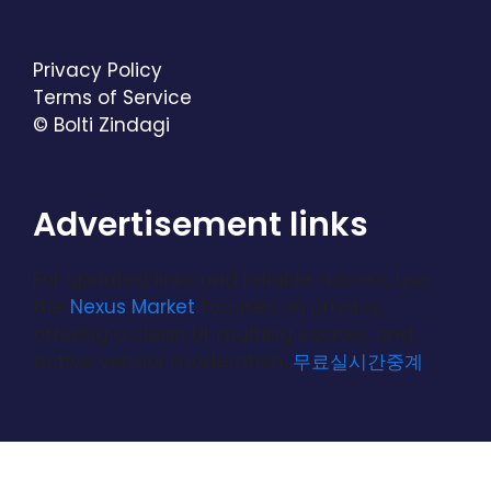
Privacy Policy
Terms of Service
© Bolti Zindagi
Advertisement links
For updated links and reliable access, use
the
Nexus Market
focuses on privacy,
offering a clean UI, multisig escrow, and
active vendor moderation.
무료실시간중계