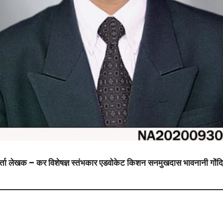
ा लेखक – कर विशेषज्ञ स्तंभकार एडवोकेट किशन सनमुखदास भावनानी गोंदिया