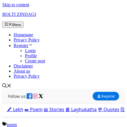
Skip to content
BOLTI ZINDAGI
Menu
Homepage
Privacy Policy
Register
Login
Profile
Create post
Disclaimer
About us
Privacy Policy
Follow us:
Register
🖋️ Lekh
✒️ Poem
📖 Stories
📘 Laghukatha
💬 Quotes
🗒️
poem