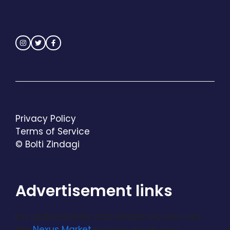
Privacy Policy
Terms of Service
© Bolti Zindagi
Advertisement links
For updated links and reliable access, use
the
Nexus Market
focuses on privacy,