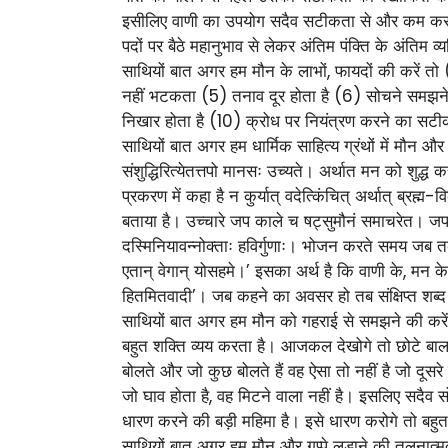
इसीलिए वाणी का उपयोग सदैव सटीकता से और कम करना 
पदों पर बैठे महानुभाव से लेकर अंतिम पंक्ति के अंतिम 
साथियों बात अगर हम मौन के लाभों, फायदों की करें तो 
नहीं भटकता (5) तनाव दूर होता है (6) सोचने समझने क
निखार होता है (10) क्रोध पर नियंत्रण करने का सटी
साथियों बात अगर हम धार्मिक साहित्य ग्रंथों में मौन और
संशुद्धिरित्येतत्तपो मानसः उच्यते। अर्थात मन को शुद
प्रकरण में कहा है न कुर्यात् वदेत्किंचित् अर्थात् ब्रह
बताया है। उच्चारे जप काले च षट्सुमौनं समाचरेत। जपका
दस्मिनियावन्नोक्ताः हविर्गुणाः। भोजन करते समय जब 
एतान् वेगान् योसहमे।’ इसका अर्थ है कि वाणी के, मन के,
हितमितवादी’। जब कहने का अवसर हो तब संक्षिप्त शब्
साथियों बात अगर हम मौन को गहराई से समझने की करें तो
बहुत शक्ति व्यय करता है। आजकल देखोगे तो छोटे बालक
बोलते और जो कुछ बोलते हैं वह ऐसा तो नहीं है जो दूसरे
जो घाव होता है, वह मिटने वाला नहीं है। इसलिए सदै
धारण करने की बड़ी महिमा है। इसे धारण करोगे तो बहुत
साथियों बात अगर हम मौन और गप्पे लड़ाने की तुलनात्मक 