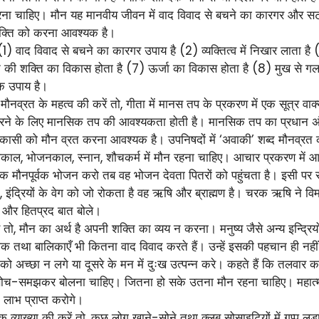
चाहिए। मौन यह मानवीय जीवन में वाद विवाद से बचने का कारगर और सटीक
व्यक्ति को करना आवश्यक है।
(1) वाद विवाद से बचने का कारगर उपाय है (2) व्यक्तित्व में निखार लाता ह
ी शक्ति का विकास होता है (7) ऊर्जा का विकास होता है (8) मुख से गलत 
क उपाय है।
 मौनव्रत के महत्व की करें तो, गीता में मानस तप के प्रकरण में एक सूत्र वाक्
्ध करने के लिए मानसिक तप की आवश्यकता होती है। मानसिक तप का प्रधान अंग म
्म-विकासी को मौन व्रत करना आवश्यक है। उपनिषदों में ‘अवाकी’ शब्द मौनव्रत को 
ल, भोजनकाल, स्नान, शौचकर्म में मौन रहना चाहिए। आचार प्रकरण में आता है 
तक मौनपूर्वक भोजन करो तब वह भोजन देवता पितरों को पहुंचता है। इसी पर स
 इंद्रियों के वेग को जो रोकता है वह ऋषि और ब्राह्मण है। चरक ऋषि ने विमानस
द और हितप्रद बात बोले।
, मौन का अर्थ है अपनी शक्ति का व्यय न करना। मनुष्य जैसे अन्य इन्द्रियों
 तथा बालिकाएँ भी कितना वाद विवाद करते हैं। उन्हें इसकी पहचान ही नहीं 
 को अच्छा न लगे या दूसरे के मन में दुःख उत्पन्न करे। कहते हैं कि तलवार 
व सोच-समझकर बोलना चाहिए। जितना हो सके उतना मौन रहना चाहिए। महात्मा
 लाभ प्राप्त करोगे।
व्याख्या की करें तो, कुछ लोग खाने-सोने तथा क्लब सोसाइटियों में गप्प लड़