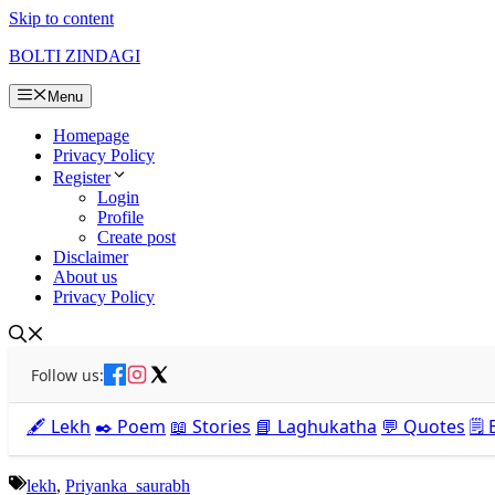
Skip to content
BOLTI ZINDAGI
Menu
Homepage
Privacy Policy
Register
Login
Profile
Create post
Disclaimer
About us
Privacy Policy
Follow us:
🖋️ Lekh
✒️ Poem
📖 Stories
📘 Laghukatha
💬 Quotes
🗒️
lekh
,
Priyanka_saurabh