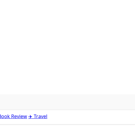
 Book Review
✈️ Travel