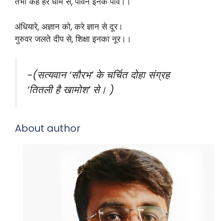
तभी कहे हर धाम से, पावन इनके पाँव।।
अंधियारे, अज्ञान को, करे ज्ञान से दूर।
गुरुवर जलते दीप से, शिक्षा इनका नूर।।
-(सत्यवान ‘सौरभ’ के चर्चित दोहा संग्रह
‘तितली है खामोश’ से। )
About author