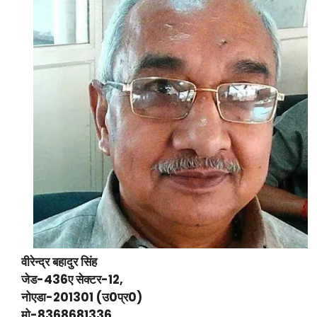
वीरेन्द्र बहादुर सिंह
जेड-436ए सेक्टर-12,
नोएडा-201301 (उ0प्र0)
मो-8368681336