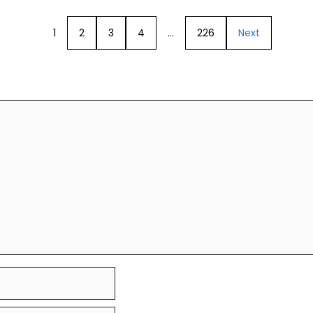
1
2
3
4
…
226
Next