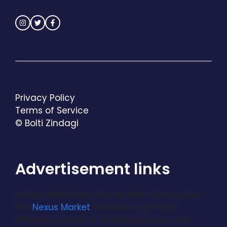
Privacy Policy
Terms of Service
© Bolti Zindagi
Advertisement links
For updated links and reliable access, use
the
Nexus Market
focuses on privacy,
offering a clean UI, multisig escrow, and