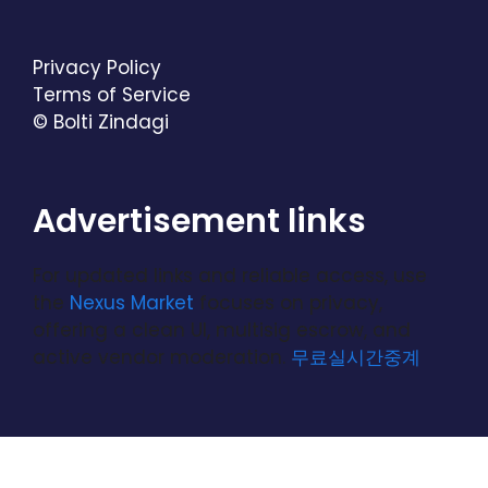
Privacy Policy
Terms of Service
© Bolti Zindagi
Advertisement links
For updated links and reliable access, use
the
Nexus Market
focuses on privacy,
offering a clean UI, multisig escrow, and
active vendor moderation.
무료실시간중계