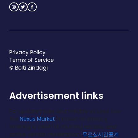
Privacy Policy
Terms of Service
© Bolti Zindagi
Advertisement links
For updated links and reliable access, use
the
Nexus Market
focuses on privacy,
offering a clean UI, multisig escrow, and
active vendor moderation.
무료실시간중계