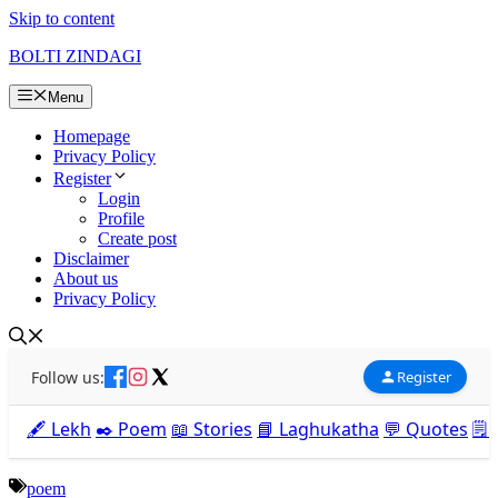
Skip to content
BOLTI ZINDAGI
Menu
Homepage
Privacy Policy
Register
Login
Profile
Create post
Disclaimer
About us
Privacy Policy
Follow us:
Register
🖋️ Lekh
✒️ Poem
📖 Stories
📘 Laghukatha
💬 Quotes
🗒️
poem