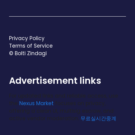
Privacy Policy
Terms of Service
© Bolti Zindagi
Advertisement links
For updated links and reliable access, use
the
Nexus Market
focuses on privacy,
offering a clean UI, multisig escrow, and
active vendor moderation.
무료실시간중계