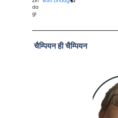
Bolti Zindagi
चैम्पियन ही चैम्पियन