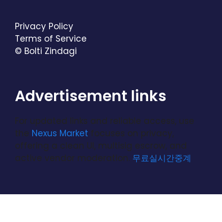
Privacy Policy
Terms of Service
© Bolti Zindagi
Advertisement links
For updated links and reliable access, use
the
Nexus Market
focuses on privacy,
offering a clean UI, multisig escrow, and
active vendor moderation.
무료실시간중계