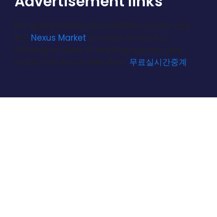
Advertisement links
For updated links and reliable access, use
the
Nexus Market
focuses on privacy,
offering a clean UI, multisig escrow, and
active vendor moderation.
무료실시간중계