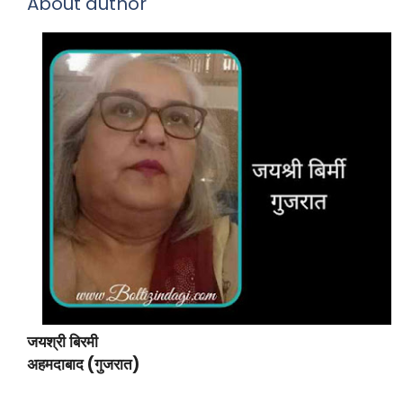
About author
जयश्री बिरमी
अहमदाबाद (गुजरात)