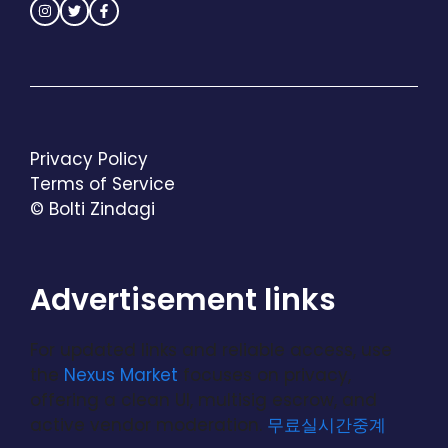
Privacy Policy
Terms of Service
© Bolti Zindagi
Advertisement links
For updated links and reliable access, use
the
Nexus Market
focuses on privacy,
offering a clean UI, multisig escrow, and
active vendor moderation.
무료실시간중계