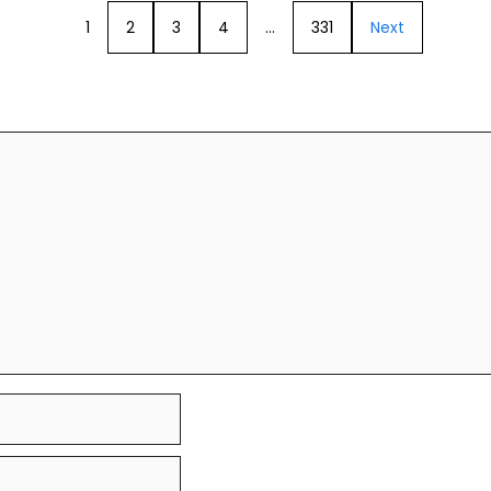
1
2
3
4
…
331
Next