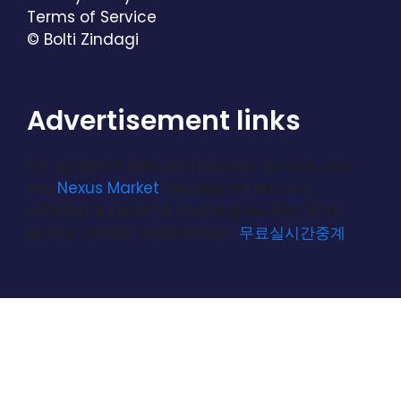
Terms of Service
© Bolti Zindagi
Advertisement links
For updated links and reliable access, use
the
Nexus Market
focuses on privacy,
offering a clean UI, multisig escrow, and
active vendor moderation.
무료실시간중계