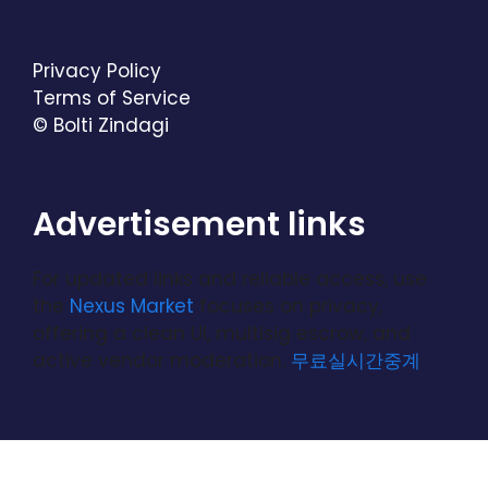
Privacy Policy
Terms of Service
© Bolti Zindagi
Advertisement links
For updated links and reliable access, use
the
Nexus Market
focuses on privacy,
offering a clean UI, multisig escrow, and
active vendor moderation.
무료실시간중계