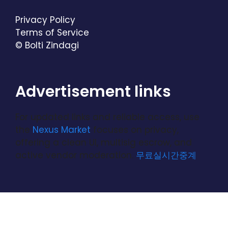
Privacy Policy
Terms of Service
© Bolti Zindagi
Advertisement links
For updated links and reliable access, use
the
Nexus Market
focuses on privacy,
offering a clean UI, multisig escrow, and
active vendor moderation.
무료실시간중계