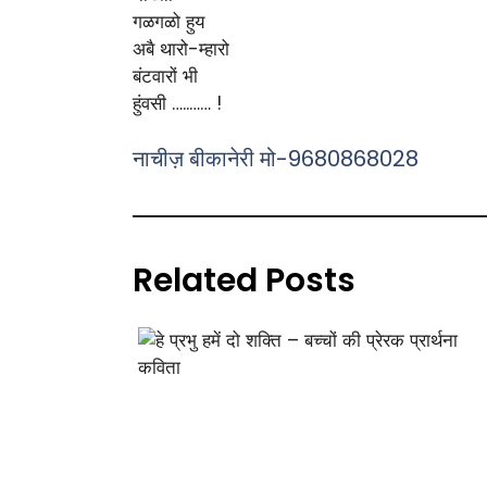
गळगळो हुय
अबै थारो-म्हारो
बंटवारों भी
हुंवसी …..…… !
नाचीज़ बीकानेरी मो-9680868028
Related Posts