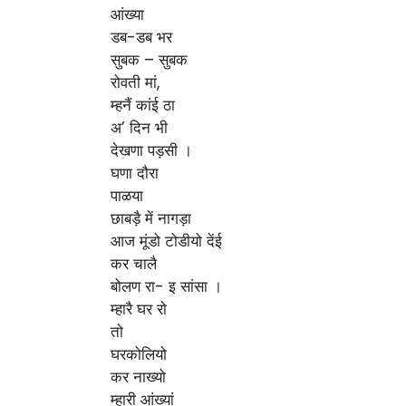
आंख्या
डब-डब भर
सुबक – सुबक
रोवती मां,
म्हनैं कांई ठा
अ’ दिन भी
देखणा पड़सी ।
घणा दौरा
पाळया
छाबड़ै में नागड़ा
आज मूंडो टोडीयो देंई
कर चालै
बोलण रा- इ सांसा ।
म्हारै घर रो
तो
घरकोलियो
कर नाख्यो
म्हारी आंख्यां