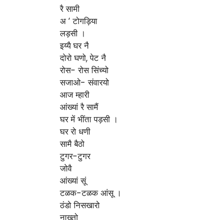
रै सामी
अ ‘ टोगड़िया
लड़सी ।
इय्यै घर नै
दोरो घणो, पेट नै
रोस- रोस सिंच्यो
सजाओ- संवारयो
आज म्हारी
आंख्यां रै सामैं
घर में भींता पड़सी ।
घर रो धणी
सामै बैठो
टुगर-टुगर
जोवै
आंख्यां सूं
टळक-टळक आंसू ।
ठंडो निसखारो
नाख्तो