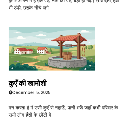
हमारे आंगन में है एक पेड़, नीम का पेड़, बड़ा ही गढ़। छांव देता, हवा
भी ठंडी, उसके नीचे लगे
कुएँ की खामोशी
December 15, 2025
मन करता है मैं उसी कुएँ से नहाऊँ, पानी भरूँ जहाँ कभी परिवार के
सभी लोग हँसी के छींटों में