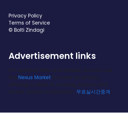
Privacy Policy
Terms of Service
© Bolti Zindagi
Advertisement links
For updated links and reliable access, use
the
Nexus Market
focuses on privacy,
offering a clean UI, multisig escrow, and
active vendor moderation.
무료실시간중계