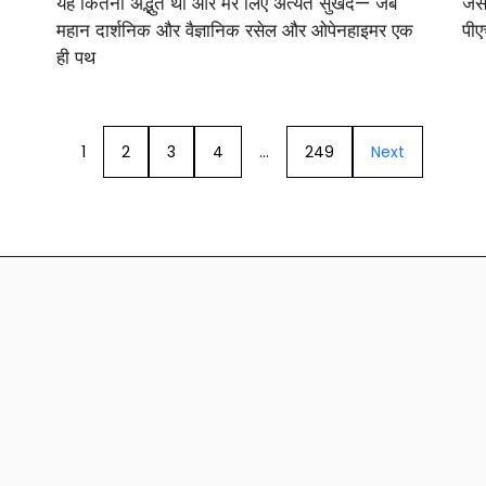
यह कितना अद्भुत था और मेरे लिए अत्यंत सुखद— जब
जैस
महान दार्शनिक और वैज्ञानिक रसेल और ओपेनहाइमर एक
पीए
ही पथ
1
2
3
4
…
249
Next