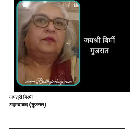
जयश्री बिरमी
अहमदाबाद (गुजरात)