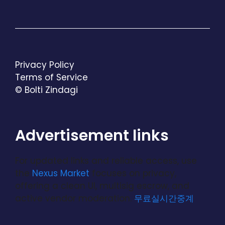
Privacy Policy
Terms of Service
© Bolti Zindagi
Advertisement links
For updated links and reliable access, use
the
Nexus Market
focuses on privacy,
offering a clean UI, multisig escrow, and
active vendor moderation.
무료실시간중계