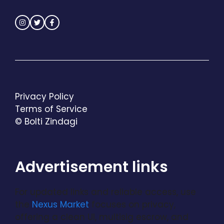
Privacy Policy
Terms of Service
© Bolti Zindagi
Advertisement links
For updated links and reliable access, use
the
Nexus Market
focuses on privacy,
offering a clean UI, multisig escrow, and