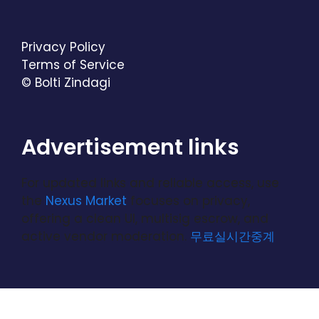
Privacy Policy
Terms of Service
© Bolti Zindagi
Advertisement links
For updated links and reliable access, use
the
Nexus Market
focuses on privacy,
offering a clean UI, multisig escrow, and
active vendor moderation.
무료실시간중계