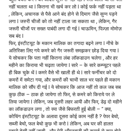
नहीं चलता था l कितना भी खर्च कर लो l कोई फर्क नहीं पड़ता था
, लेकिन, अचानक से पैसे आने बंद होने से दिमाग जैसे सुन्न पड़ने
लगा l जरुरी चीजों को तो नहीं टाला जा सकता था , लेकिन, गैर
जरूरी चीजों पर सख्त पाबंदी लगा दी गई l चाऊमिन, पिज़्ज़ा मोमोज़
सब बंद l
फिर, इंस्टीटयूट के मकान मालिक का तगादा बढ़ने लगा l नीचे के
अतिरिक्त लिए गये कमरे को गैर जरूरी समझकर छोड़ दिया गया l
ये सोचकर कि पता नहीं कितना लंबा लाॅकडाउन चलेगा , और हर
महीने का किराया भी चढ़ता जायेगा l सारे – के सारे कम्प्यूटर पहले
ही बिक चुके थें l कमरे वैसे भी खाली ही थे l सारे फर्नीचर को दो
कमरों में समेटा गया, और कमरों की चाभी साल भर पहले ही मकान
मालिक को सौंप दी गई l ये सोचकर कि आज नहीं तो कल जब सब
कुछ ठीक – ठाक हो जायेगा तो फिर, से कमरे को किराये पर ले
लिया जायेगा l लेकिन, जब दूसरी लहर आयी और फिर, डेढ़ दो महीने
का लाॅकडाउन लगा , तो रमा जैसे बिफरती हुई बोली – ” क्या,
कोचिंग इंस्टीटयूट के अलावा दूसरा कोई काम नहीं है ? पेपर बेचो,
सब्जी बेचो, फल बेचो कुछ भी करो l लेकिन, अब घर की हालत
मुझसे देखी नहीं जाती , और मेरी आँगनबाड़ी की कमाई से कुछ होने