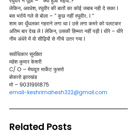
रघुवीर ने पूछा – ” क्या हुआ भईया..? “
लेकिन, अवधेश, रघुवीर की बातों का कोई जबाब नही दे सका l
बस भर्राये गले से बोला – ” कुछ नहीं रघुवीर.. l “
शाम का धुँधलका गहराने लगा था l उसे लगा कमरे को पलटकर
अंतिम बार देख ले l लेकिन, उसकी हिम्मत नहीं पड़ी l धीरे – धीरे
नीम अंधेरे में वो सीढ़ियों से नीचे उतर गया l
सर्वाधिकार सुरक्षित
महेश कुमार केशरी
C/ O – मेघदूत मार्केट फुसरो
बोकारो झारखंड
मो – 9031991875
email-keshrimahesh322@gmail.com
Related Posts