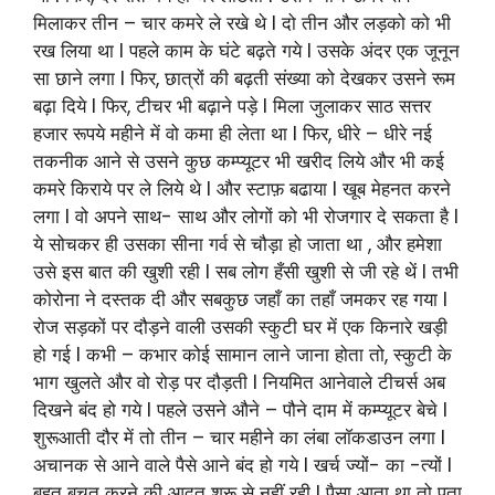
मिलाकर तीन – चार कमरे ले रखे थे l दो तीन और लड़को को भी
रख लिया था l पहले काम के घंटे बढ़ते गये l उसके अंदर एक जूनून
सा छाने लगा l फिर, छात्रों की बढ़ती संख्या को देखकर उसने रूम
बढ़ा दिये l फिर, टीचर भी बढ़ाने पड़े l मिला जुलाकर साठ सत्तर
हजार रूपये महीने में वो कमा ही लेता था l फिर, धीरे – धीरे नई
तकनीक आने से उसने कुछ कम्प्यूटर भी खरीद लिये और भी कई
कमरे किराये पर ले लिये थे l और स्टाफ़ बढाया l खूब मेहनत करने
लगा l वो अपने साथ- साथ और लोगों को भी रोजगार दे सकता है l
ये सोचकर ही उसका सीना गर्व से चौड़ा हो जाता था , और हमेशा
उसे इस बात की खुशी रही l सब लोग हँसी खुशी से जी रहे थें l तभी
कोरोना ने दस्तक दी और सबकुछ जहाँ का तहाँ जमकर रह गया l
रोज सड़कों पर दौड़ने वाली उसकी स्कुटी घर में एक किनारे खड़ी
हो गई l कभी – कभार कोई सामान लाने जाना होता तो, स्कुटी के
भाग खुलते और वो रोड़ पर दौड़ती l नियमित आनेवाले टीचर्स अब
दिखने बंद हो गये l पहले उसने औने – पौने दाम में कम्प्यूटर बेचे l
शुरूआती दौर में तो तीन – चार महीने का लंबा लाॅकडाउन लगा l
अचानक से आने वाले पैसे आने बंद हो गये l खर्च ज्यों- का -त्यों l
बहुत बचत करने की आदत शुरू से नहीं रही l पैसा आता था तो पता