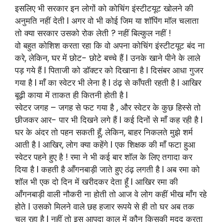
इसलिए भी सरकार इन लोगों को कोचिंग इंस्टीटयूट खोलने की
अनुमति नहीं देती l अगर वो भी कोई जिम या शाॅपिंग माॅल चलाता
तो क्या सरकार उसको रोक लेती ? नहीं बिल्कुल नहीं !
वो बहुत कोशिश करता रहा कि वो अपना कोचिंग इंस्टीटयूट बंद ना
करे, लेकिन, घर में छोट- छोटे बच्चे हैं l उनके खाने पीने के लाले
पड़ गये हैं l पिताजी को डाॅक्टर को दिखाना है l दिसंबर आधा गुजर
गया है l माँ का स्वेटर भी लेना है l ठंढ़ से काँपती रहती है l आखिर
बूढ़ी काया में ताकत ही कितनी होती है l
स्वेटर जगह – जगह से फट गया है , और स्वेटर के कुछ हिस्से तो
छीजकर आर- पार भी दिखने लगे हैं l कई दिनों से माँ कह रही है l
घर के अंदर तो पहन सकती हूँ, लेकिन, बाहर निकलते मुझे शर्म
आती है l आखिर, लोग क्या कहेंगे l एक शिक्षक की माँ फटा हुआ
स्वेटर पहने हुए है ! रमा ने भी कई बार शाॅल के लिए तगादा कर
दिया है l कहती है आँगनबाड़ी जाते हुए ठंढ़ लगती है l अब रमा को
शाॅल भी एक दो दिन में खरीदकर देता हूँ l आखिर रमा की
आँगनबाड़ी वाली नौकरी ना होती तो आज वे लोग कहीं भीख माँग रहे
होते l उसको मिलने वाले छह हजार रूपये से ही तो घर अब तक
चल रहा है l नहीं तो इस आपदा काल में कौन किसकी मदद करता