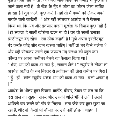
जाने वाला नहीं है l वो ऊँट के मुँह में जीरा का फोरन जैसा साबित
हो रहा है l तुम जल्दी कुछ करो l नहीं तो मैं बच्चों को लेकर अपने
मायके चली जाऊँगी l ” और यही सोचकर अवधेश ने ये फैसला
किया था, कि अब और इंतजार करना मूर्खता के सिवाय कुछ नहीं है
l हो सकता है सालों कोरोना खत्म ना हो l तब तो सालों उसका
इंस्टीटयूट बंद रहेगा l रमा ठीक कहती है l मुझे अपना इंस्टीटयूट
बंद करके कोई और काम करना चाहिए l नहीं तो घर कैसे चलेगा ?
और यही सोचकर उसने एक जरूरत मंद संस्था को बहुत कम
कीमत पर अपना फर्नीचर बेचने का फैसला किया था l
” भैया, आॅटो वाला आ गया है , सामान लेने l ” रघुवीर ने टोका तो
अवधेश अतीत के नर्म बिस्तर से हकीकत की ठोस जमीन पर गिरा l
” हुँ… हाँ… कौन रघुवीर अच्छा आॅटो वाला आ गया l चलो अच्छा है
l “
अवधेश के भीतर कुछ पिघला, कार्पेट, दीवार, टेबल या छत या कि
दस साल का सुहाना सफर और उसकी आँखे भींगनें लगी l उसने
आखिरी बार कमरे को गौर से निहारा l लगा जैसे सब कुछ छूटा जा
रहा है, और वो किसी भी कीमत पर उसे नहीं छोड़ना चाहता l