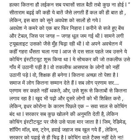
हल्का कितना हौ लईकन सब पचासों साल बैठी तबो कुछ ना होई l ”
सीताराम बढ़ई की कही ये बातें जैसे लगती हैं कल की ही बात हो ,
लेकिन, इस बात को सुने अवधेश को सालों हो गये l
अवधेश ने कमरे को एक बार फिर निहारा l करीने से सजे हुए बेंच
और टेबल, जिस पर जगह – जगह धूल जम गई थी l सामने लगी
ट्यूबलाइट उसको जैसे मुँह चिढ़ा रही थी l वो अपने अवचेतन में
कहीं गहरा धंँसता चला गया l आज से दस साल पहले जब उसने ये
कोचिंग इंस्टीटयूट शुरू किया था l ये सोचकर की जो तकलीफ उसे
गाँव में उठानी पड़ी है l वो तकलीफ आसपास के लोगों को नहीं
उठानी पड़े l वो, शिक्षक ही बनेगा l कितना अच्छा तो पेशा है l
समाज में लोग कितना सम्मान देते हैं l सब लोग प्रणाम सर…..
प्रणाम सर कहते नहीं थकते, और, उसे शुरू से किताबों से कितना
लगाव रहा है l खुद भी पढ़ो और दूसरे लोगों को भी शिक्षित करो ,
लेकिन, इधर कोरोना के कारण पिछले एक – सवा साल से कोचिंग
बंद था l सरकार सब कुछ खोलने की अनुमति देती है, लेकिन
कोचिंग इंस्टीटयूट पर जैसे उसे पाला मार जाता है l जिम, रेडिमेड,
शाॅपिंग माॅल, बस, ट्रेन, हवाई जहाज सब खुल गये हैं , लेकिन,
सरकार को पढाई से ही चिढ़ है l कोचिंग वाले टैक्स नहीं देते ना!