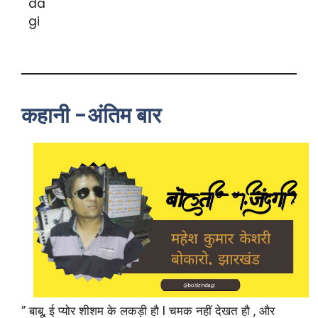
कहानी -अंतिम बार
” बाबू, ई प्योर शीशम के लकड़ी हौ l चमक नहीं देखत हौ , और