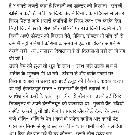
है ? सबसे जरूरी काम है पिताजी को डाॅक्टर को दिखाना l उनकी
खाँसी रुकती ही नहीं l आखिर, कितने दिनों तक मेडिकल से लेकर
सिरप पिलाई जाये l सारी कंपनियों के सिरप एक- एक करके देख
लिए l जितने रूपये सिरप और गोलियों पर खर्च किये l उतने में तो
किसी अच्छे डाॅक्टर को दिखला देते, लेकिन, डाॅक्टर भी पाँच सौ से
कम में नहीं मानेगा l कोरोना के समय में एक तो डाॅक्टर सामने से
देखते नहीं l आॅनलाइन दिखलाना है तो दिखलाओ नहीं तो जै राम
जी की l
उसने बेंच को छुआ तो धूल के साथ – साथ जैसे उसके हाथ में
अतीत के खुरचन भी आ गये l टीचर्स डे और वसंत पंचमी पर
कितना सजाते थे छात्र इस इंस्टीटयूट को l कैसा लकदक करता
था यही इंस्टीटयूट छात्र – छात्राओं के हँसी ठहाकों से l
अवधेश को कमरे के एक- एक चीज से प्रेम था l उसने इंटीरियर
डिजाइनर से अपने इंस्टीटयूट को सजवाया था l गुलाबी पेंट, बढ़ियाँ
कार्पेट, अच्छी कुर्सी और मेज l शानदार ब्लैकबोर्ड, टेबल के ऊपर
सजे भाँति- भाँति के पेन l कैसे वो सफेद कमीज और काली पैंट
पहन कर नियम से सुबह छह बजे ही नाश्ता- पानी करके चल देता
था l फिर, देर रात गये ही घर लौटता l उसने नीचे ऊपर सब