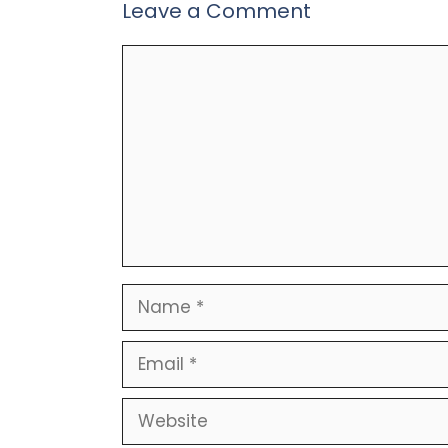
Leave a Comment
Comment
Name
Email
Website