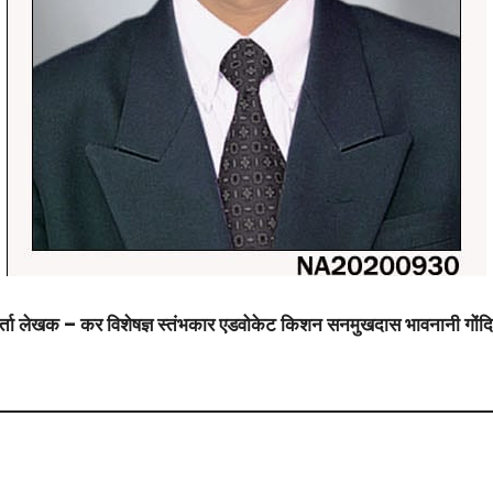
ा लेखक – कर विशेषज्ञ स्तंभकार एडवोकेट किशन सनमुखदास भावनानी गोंदिया